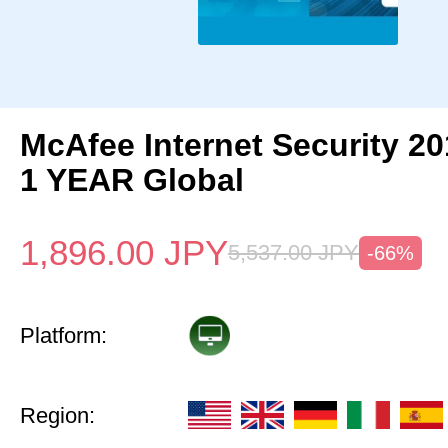
McAfee Internet Security 2
1 YEAR Global
1,896.00
JPY
5,537.00
JPY
-66%
Platform:
Region: