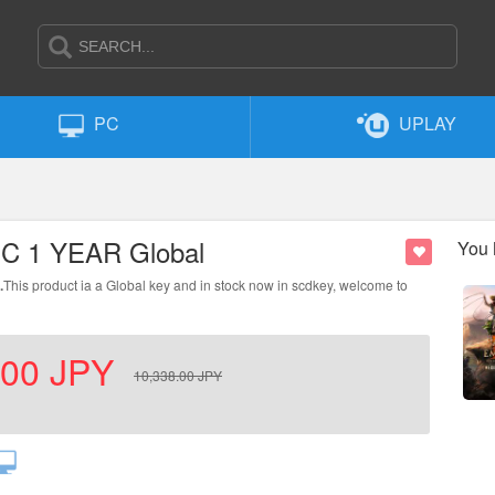
PC
UPLAY
 PC 1 YEAR Global
You 
.
This product ia a Global key and in stock now in scdkey, welcome to
.00
JPY
10,338.00
JPY