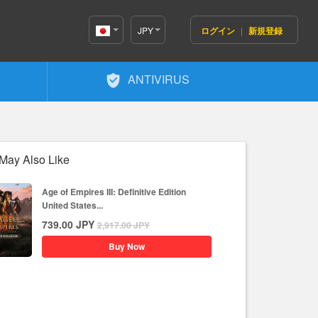
JPY
ログイン
|
新規登録
Japan(日
本語)
ANTIVIRUS
May Also Like
Age of Empires III: Definitive Edition
United States...
739.00
JPY
2,917.00
JPY
Buy Now