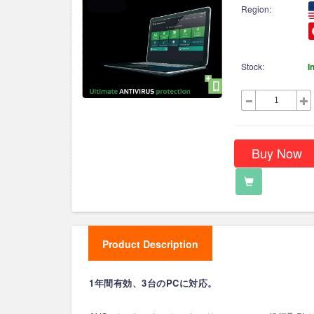
Region:
Stock:
I
Buy Now
Product Description
1年間有効、3台のPCに対応。